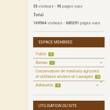
35
visiteurs -
95
pages vues
Total
149964
visiteurs -
680291
pages vues
ESPACE MEMBRES
Public
0
Bureau
1
Conservatoire de matériels agricoles
et utilitaires anciens en Lauragais
18
Adhérents
0
UTILISATION DU SITE