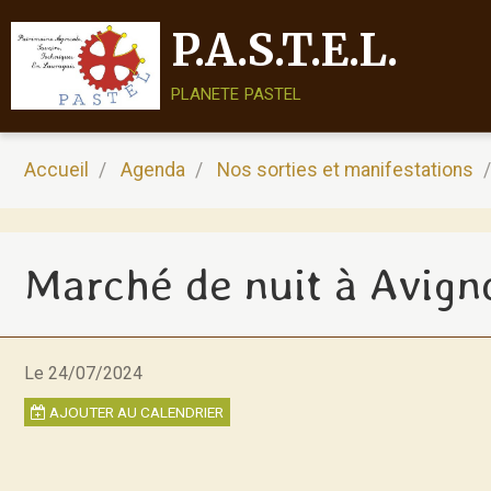
P.A.S.T.E.L.
planete pastel
Accueil
Agenda
Nos sorties et manifestations
Marché de nuit à Avign
Le 24/07/2024
AJOUTER AU CALENDRIER