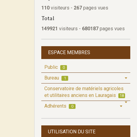
110
visiteurs -
267
pages vues
Total
149921
visiteurs -
680187
pages vues
ESPACE MEMBRES
Public
0
Bureau
1
Conservatoire de matériels agricoles
et utilitaires anciens en Lauragais
18
Adhérents
0
UTILISATION DU SITE