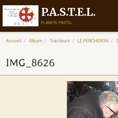
P.A.S.T.E.L.
planete pastel
Accueil
Album
Tracteurs
LE PERCHERON
IMG_8626