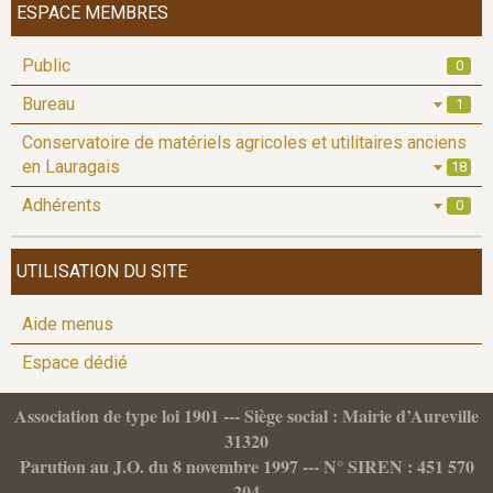
ESPACE MEMBRES
Public
0
Bureau
1
Conservatoire de matériels agricoles et utilitaires anciens
en Lauragais
18
Adhérents
0
UTILISATION DU SITE
Aide menus
Espace dédié
Association de type loi 1901 --- Siège social : Mairie d’Aureville
31320
Parution au J.O. du 8 novembre 1997 --- N° SIREN : 451 570
204