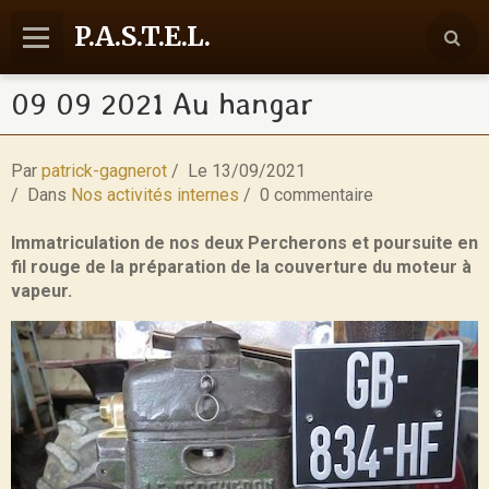
P.A.S.T.E.L.
09 09 2021 Au hangar
Accueil
Agenda
Par
patrick-gagnerot
Le 13/09/2021
Reportages
Dans
Nos activités internes
0 commentaire
Nos activités
Immatriculation de nos deux Percherons et poursuite en
fil rouge de la préparation de la couverture du moteur à
Communication
vapeur.
Contact