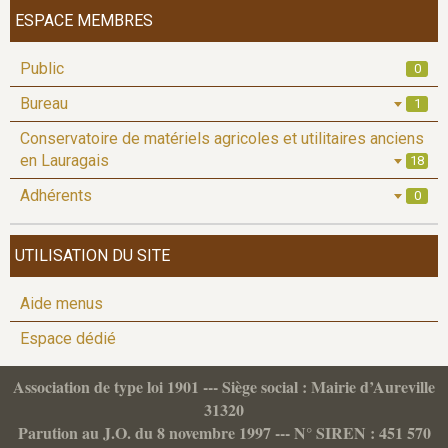
ESPACE MEMBRES
Public
0
Bureau
1
Conservatoire de matériels agricoles et utilitaires anciens
en Lauragais
18
Adhérents
0
UTILISATION DU SITE
Aide menus
Espace dédié
Association de type loi 1901 --- Siège social : Mairie d’Aureville
31320
Parution au J.O. du 8 novembre 1997 --- N° SIREN : 451 570