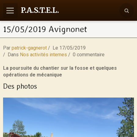
P.A.S.T.E.L.
15/05/2019 Avignonet
Accueil
Agenda
Par
patrick-gagnerot
Le 17/05/2019
Reportages
Dans
Nos activités internes
0 commentaire
Nos activités
La poursuite du chantier sur la fosse et quelques
opérations de mécanique
Communication
Des photos
Contact