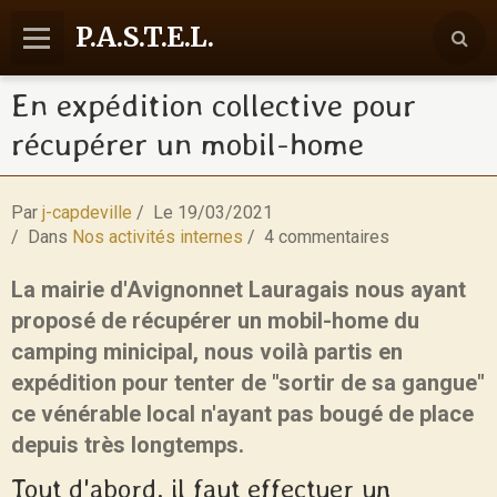
P.A.S.T.E.L.
En expédition collective pour
Accueil
récupérer un mobil-home
Agenda
Reportages
Par
j-capdeville
Le 19/03/2021
Dans
Nos activités internes
4 commentaires
Nos activités
Communication
La mairie d'Avignonnet Lauragais nous ayant
proposé de récupérer un mobil-home du
Contact
camping minicipal, nous voilà partis en
expédition pour tenter de "sortir de sa gangue"
ce vénérable local n'ayant pas bougé de place
depuis très longtemps.
Tout d'abord, il faut effectuer un