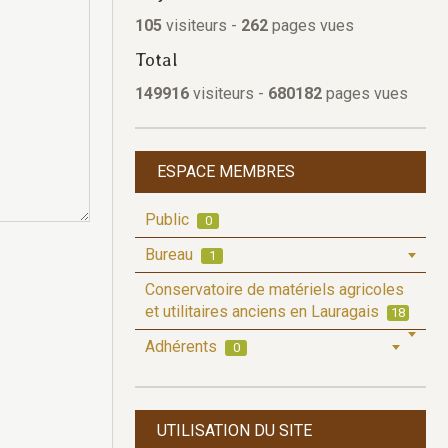
105
visiteurs -
262
pages vues
Total
149916
visiteurs -
680182
pages vues
ESPACE MEMBRES
Public
0
Bureau
1
Conservatoire de matériels agricoles
et utilitaires anciens en Lauragais
18
Adhérents
0
UTILISATION DU SITE