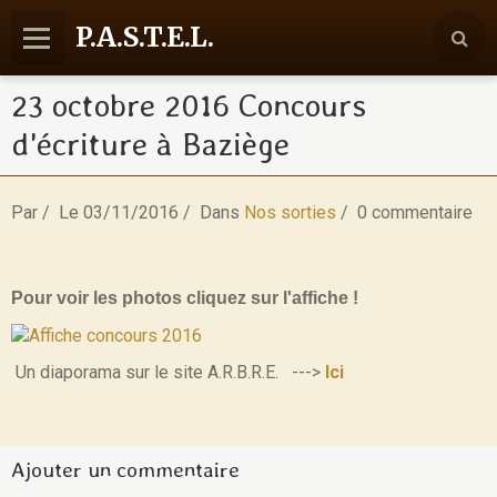
P.A.S.T.E.L.
23 octobre 2016 Concours
Accueil
d'écriture à Baziège
Agenda
Reportages
Par
Le 03/11/2016
Dans
Nos sorties
0 commentaire
Nos activités
Communication
Pour voir les photos cliquez sur l'affiche !
Contact
Un diaporama sur le site A.R.B.R.E. --->
Ici
Ajouter un commentaire