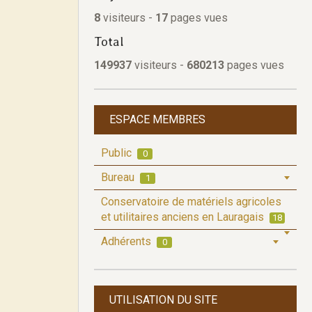
8
visiteurs -
17
pages vues
Total
149937
visiteurs -
680213
pages vues
ESPACE MEMBRES
Public
0
Bureau
1
Conservatoire de matériels agricoles
et utilitaires anciens en Lauragais
18
Adhérents
0
UTILISATION DU SITE