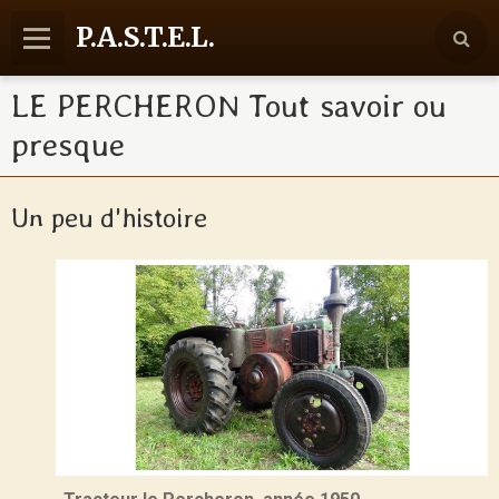
P.A.S.T.E.L.
LE PERCHERON Tout savoir ou
Accueil
presque
Agenda
Reportages
Un peu d'histoire
Nos activités
Communication
Contact