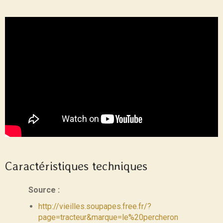
Caractéristiques techniques
Source :
http://vieilles.soupapes.free.fr/?
page=tracteur&marque=le%20percheron